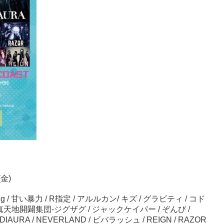
(金)
ug / 甘い暴力 / R指定 / アルルカン/ キズ / グラビティ / コド
-真天地開闢集団-ジグザグ / ジャックケイパー / ぞんび /
DIAURA / NEVERLAND / ビバラッシュ / REIGN / RAZOR