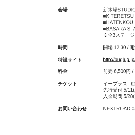
会場
新木場STUDIO
■KITERETS
■HATENKOU
■BASARA 
※全3ステー
時間
開場 12:30 / 開
http://buglug.
特設サイト
料金
前売 6,500円 
チケット
イープラス :
ht
先行受付 5/11(土
入金期間 5/28(火
お問い合わせ
NEXTROAD 03