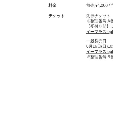
料金
‪前売;¥4,000 
チケット
先行チケット‬
‪※整理番号:A番 
‪【受付期間】:5月
‪イープラス eplu
‪一般発売日‬
‪6月16日(日)10
‪イープラス eplu
※整理番号:B番