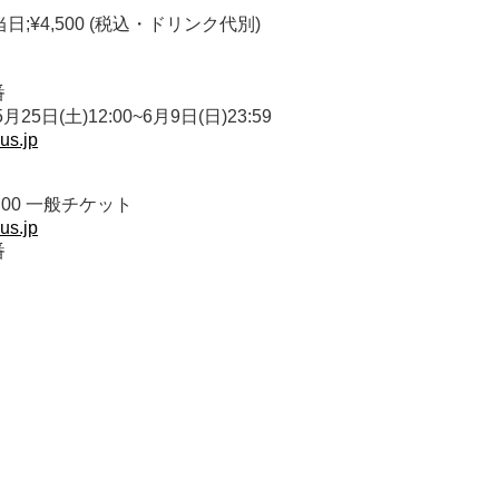
/ 当日;¥4,500 (税込・ドリンク代別)‬ ‬
‬
25日(土)12:00~6月9日(日)23:59‬
s.jp
:00‬ ‪一般チケット‬
s.jp
‬