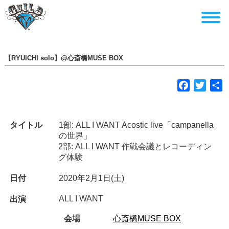
【RYUICHI solo】@心斎橋MUSE BOX
F
T
a
w
c
i
e
t
タイトル
1部: ALL I WANT Acostic live「campanella
b
t
の世界」
2部: ALL I WANT 作戦会議とレコーディン
o
e
グ体験
o
r
k
日付
2020年2月1日(土)
ALL I WANT
出演
会場
心斎橋MUSE BOX