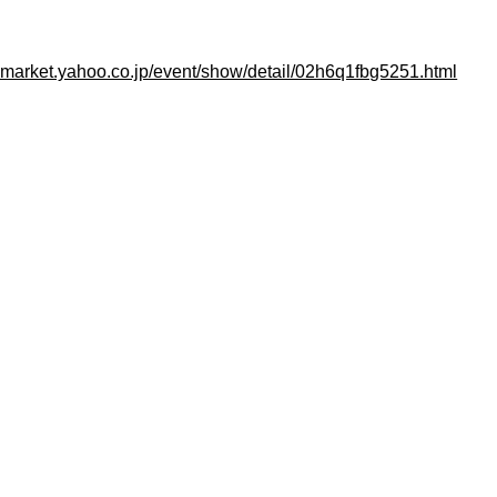
ssmarket.yahoo.co.jp/event/show/detail/02h6q1fbg5251.html