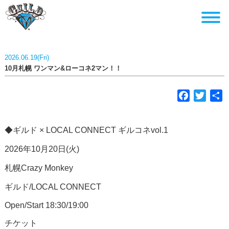
2026.06.19(Fri)
10月札幌 ワンマン&ローコネ2マン！！
F
T
a
w
c
i
◆ギルド × LOCAL CONNECT ギルコネvol.1
e
t
b
t
2026年10月20日(火)
o
e
札幌Crazy Monkey
o
r
k
ギルド/LOCAL CONNECT
Open/Start 18:30/19:00
チケット